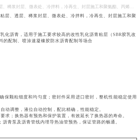
该设备是一款全智能产品，可生产SBS改性乳化沥青、高含量乳化沥青、高渗透乳化沥青、SBR改性乳化沥青、普通乳化沥青，适用于粘层、透层、稀浆封层、微表处、冷拌料，冷再生、封层施工和聚氨酯、丙烯酸、喷涂速凝、液体卷材等防水涂料的制备。
于粘层、透层、稀浆封层、微表处、冷拌料，冷再生、封层施工和聚
乳化沥青，适用于施工要求较高的改性乳化沥青粘层（SBR胶乳改
材料的配制、喷涂速凝橡胶防水沥青配制等场合
确保
颗
粒细度和均匀度；
密封件采用进口密封，整机性能稳定使用
、
自动调整，
液位自动控制，配比精确，性能稳定
。
艺要求；
换热器有预热和
保护
装置
，
有效延长了换热器的寿命
。
；
沥青泵及沥青管线内埋导热油管预热，保证管路的畅通。