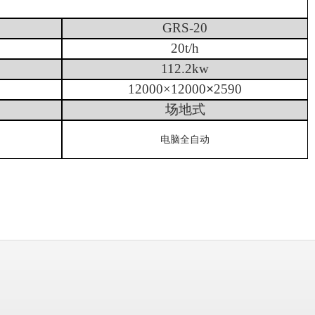
GRS-20
20t/h
112.2kw
12000×12000
×
2590
场地式
电脑全自动